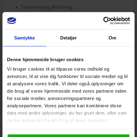
Suturering og afslutning
Sutur fjernelse og kontrol røntgen.
24 minutter
Samtykke
Detaljer
Om
2.
Implantat/Lukket sinusløft +6
Der vises operation af implantat med lukket sinusløft
Denne hjemmeside bruger cookies
+6.
Vi bruger cookies til at tilpasse vores indhold og
ca. en time
annoncer, til at vise dig funktioner til sociale medier og til
at analysere vores trafik. Vi deler også oplysninger om
3.
Blodprøvetagning A-PRF
din brug af vores hjemmeside med vores partnere inden
for sociale medier, annonceringspartnere og
Når der skal fremstilles fibrin membraner - Advances
analysepartnere. Vores partnere kan kombinere disse
platelet rich fibrin - skal der tages blod fra patienten i
data med andre oplysninger, du har givet dem, eller som
første omgang. Der vises et eksempel på blodtagning
de har indsamlet fra din brug af deres tjenester.
i forbindelse med fremstilling af Advances platelet
rich fibrin A-PRF membraner, samt håndteringen af