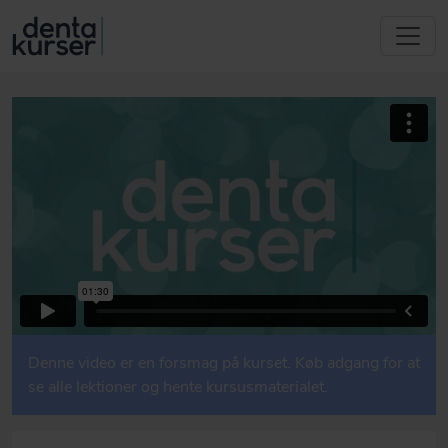
Denne video er en forsmag på kurset. Køb adgang for at
se alle lektioner og hente kursusmaterialet.