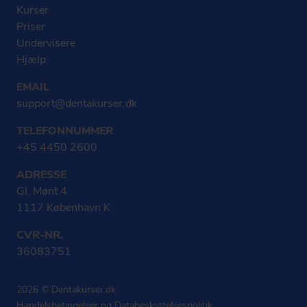
Kurser
Priser
Undervisere
Hjælp
EMAIL
support@dentakurser.dk
TELEFONNUMMER
+45 4450 2600
ADRESSE
Gl. Mønt 4
1117 København K
CVR-NR.
36083751
2026 © Dentakurser.dk
Handelsbetingelser
og
Databeskyttelsespolitik