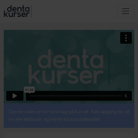
Denne video er en forsmag på kurset. Køb adgang for at
se alle lektioner og hente kursusmaterialet.