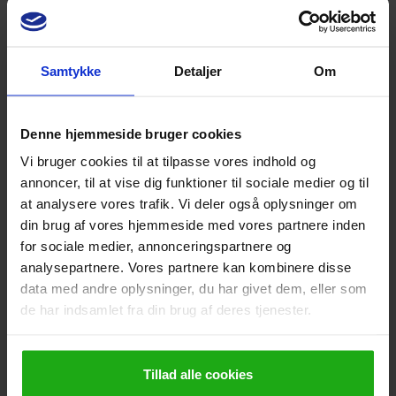
usur/tandhalsfyldning
Denne lektion indeholder en gennemgang af
Samtykke
Detaljer
Om
vævsreaktioner og kroppens forsvarsmekanismer,
som normalt vanskeliggør tandlægens arbejde.
Herunder hvordan du skal gøre for at komme i total
Denne hjemmeside bruger cookies
kontrol og mindske presset, mens du arbejder.
Vi bruger cookies til at tilpasse vores indhold og
Fremover er du færdig med uønskede blødninger eller
annoncer, til at vise dig funktioner til sociale medier og til
væskesivninger.
at analysere vores trafik. Vi deler også oplysninger om
27 minutter
din brug af vores hjemmeside med vores partnere inden
for sociale medier, annonceringspartnere og
3.
Vævshåndtering ved
analysepartnere. Vores partnere kan kombinere disse
fyldningsbehandling: ved vanskeligt
data med andre oplysninger, du har givet dem, eller som
matriceanlæg
de har indsamlet fra din brug af deres tjenester.
I denne lektion bliver vi fortsat ved vævshåndtering
ved fyldningsbehandling - med særligt fokus på den
Tillad alle cookies
vanskelige matriceanlæg.