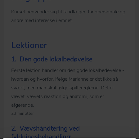
Kurset henvender sig til tandlæger, tandpersonale og
andre med interesse i emnet.
Lektioner
1.
Den gode lokalbedøvelse
Første lektion handler om den gode lokalbedøvelse -
hvordan og hvorfor. Ifølge Marianne er det ikke så
svært, men man skal følge spillereglerne. Det er
vævet, vævets reaktion og anatomi, som er
afgørende.
23 minutter
2.
Vævshåndtering ved
fyldningsbehandling: