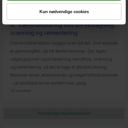
11 minutter
Kun nødvendige cookies
4.
Vævshåndtering ved aftrykstagning,
scanning og cementering
Denne sidste lektion bygger oven på det, som allerede
er gennemgået i de tre første lektioner. Der tages
udgangspunkt i pochepakning ved aftryk, scanning
og cementering, så det at tage et aftryk/scanning
fremover bliver afstressende og meget tilfredsstillende
- så resultatet bliver perfekt hver gang.
18 minutter
Personligt medlemsskab