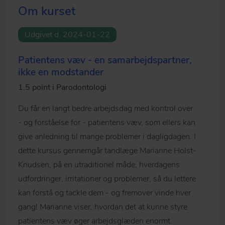
Om kurset
Udgivet d. 2024-01-22
Patientens væv - en samarbejdspartner,
ikke en modstander
1.5 point i Parodontologi
Du får en langt bedre arbejdsdag med kontrol over
- og forståelse for - patientens væv, som ellers kan
give anledning til mange problemer i dagligdagen. I
dette kursus gennemgår tandlæge Marianne Holst-
Knudsen, på en utraditionel måde, h
verdagens
udfordringer, irritationer og problemer, så du lettere
kan forstå og tackle dem - og fremover vinde hver
gang! Marianne viser, hvordan det at kunne styre
patientens væv øger arbejdsglæden enormt.