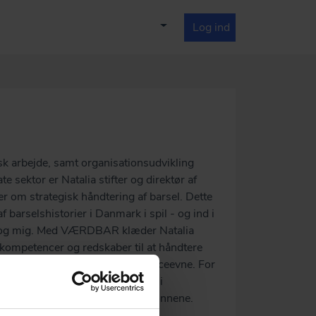
Log ind
sk arbejde, samt organisationsudvikling
te sektor er Natalia stifter og direktør af
m strategisk håndtering af barsel. Dette
f barselshistorier i Danmark i spil - og ind i
g og mig. Med VÆRDBAR klæder Natalia
kompetencer og redskaber til at håndtere
lse. For vækst og øget konkurrenceevne. For
erudover er Natalia også direktør i
r for øget ligestilling mellem kønnene.