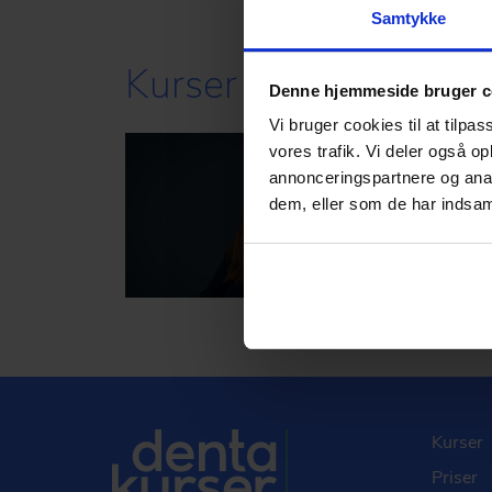
Samtykke
Kurser
Denne hjemmeside bruger c
Vi bruger cookies til at tilpas
vores trafik. Vi deler også 
St
annonceringspartnere og anal
dem, eller som de har indsaml
På k
vigt
tiltr
soci
prim
og f
Kurser
Priser