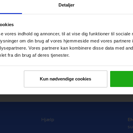
Detaljer
ookies
se vores indhold og annoncer, til at vise dig funktioner til sociale
oplysninger om din brug af vores hjemmeside med vores partnere i
rategisk håndtering af barsel for leder
ysepartnere. Vores partnere kan kombinere disse data med andr
et fra din brug af deres tjenester.
urset lærer du, hvordan strategisk håndtering af barsel understøtt
ige emner, som styrker advokatbranchens konkurrenceevne. Det 
ækning og fastholdelse af arbejdskraft, nye krav til ligestilling og
Kun nødvendige cookies
al bæredygtighed samt nye krav til fremtidens ledelses- og arbejd
ært for ledere og HR-ansvarlige i advokatbranchen med ansvar fo
orretningsmæssige udvikling, for arbejdet med kultur, værdier og .
Hjælp
E
su