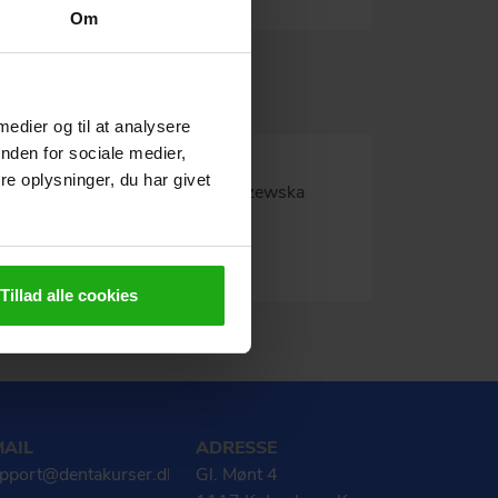
Om
 medier og til at analysere
nden for sociale medier,
e
Natalia
e oplysninger, du har givet
Rogaczewska
er strategisk
gælder fx
2 point
 diversitet, ESG og
Tillad alle cookies
skultur. Kurset er
r den strategiske
..
MAIL
ADRESSE
pport@dentakurser.dk
Gl. Mønt 4