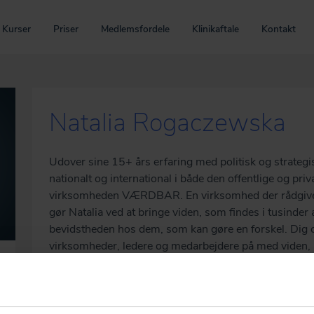
Kurser
Priser
Medlemsfordele
Klinikaftale
Kontakt
Natalia Rogaczewska
Udover sine 15+ års erfaring med politisk og strategi
nationalt og international i både den offentlige og priva
virksomheden VÆRDBAR. En virksomhed der rådgiver o
gør Natalia ved at bringe viden, som findes i tusinder a
bevidstheden hos dem, som kan gøre en forskel. Di
virksomheder, ledere og medarbejdere på med viden, 
barsel. Det gør barslen til springbræt for værdiskabe
personlig udvikling, større trivsel og bedre ledelse. D
Kvindeøkonomien, som er en politisk NGO, der arbejde