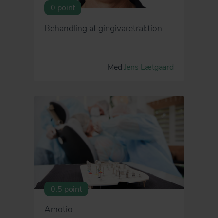
0 point
Behandling af gingivaretraktion
Med
Jens Lætgaard
0.5 point
Amotio