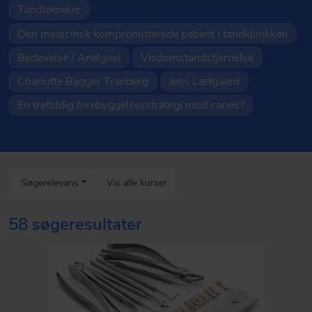
Tandtekniker
Den medicinsk kompromitterede patient i tandklinikken
Bedøvelse / Analgesi
Visdomstandsfjernelse
Charlotte Bagger Tranberg
Jens Lætgaard
En trefoldig forebyggelsesstrategi mod caries?
Søgerelevans
Vis alle kurser
58 søgeresultater