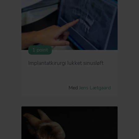
1 point
Implantatkirurgi lukket sinusløft
Med
Jens Lætgaard