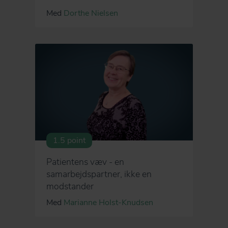
Med
Dorthe Nielsen
1.5 point
Patientens væv - en
samarbejdspartner, ikke en
modstander
Med
Marianne Holst-Knudsen