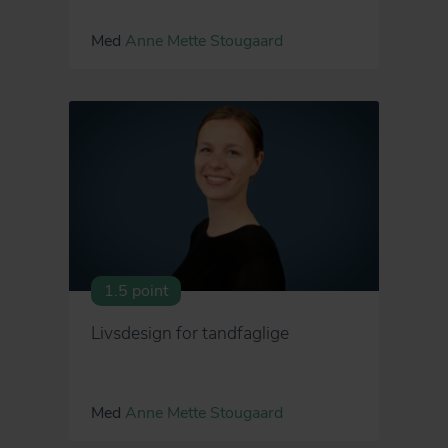
Med
Anne Mette Stougaard
1.5 point
Livsdesign for tandfaglige
Med
Anne Mette Stougaard