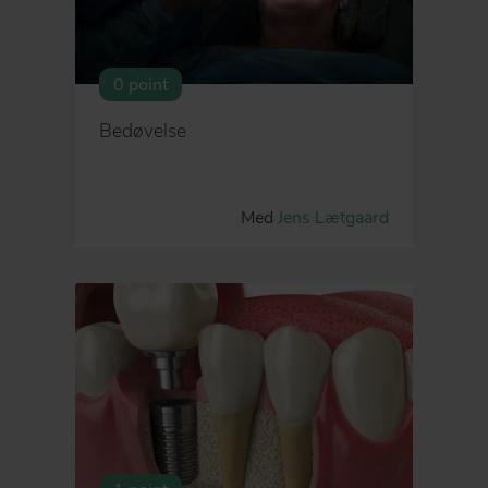
0 point
Bedøvelse
Med
Jens Lætgaard