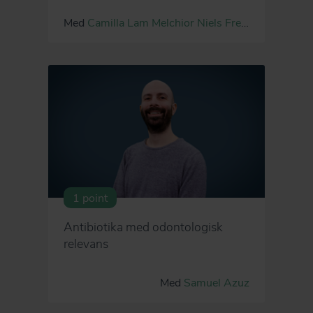
Med
Camilla Lam Melchior
Niels Frederik Holm
1 point
Antibiotika med odontologisk
relevans
Med
Samuel Azuz