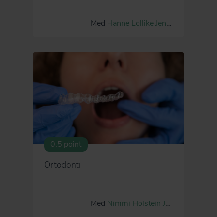
Med
Hanne Lollike
Jens Lætgaard
0.5 point
Ortodonti
Med
Nimmi Holstein
Jens Lætgaard