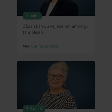
1 point
Sådan kan du vejlede om amning i
tandplejen
Med
Carina Løvstad
4.5 point