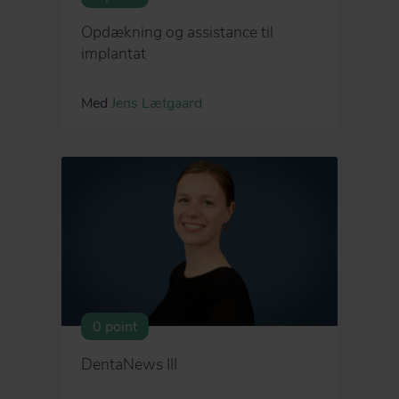
Opdækning og assistance til
implantat
Med
Jens Lætgaard
0 point
DentaNews III