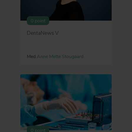
0 point
DentaNews V
Med
Anne Mette Stougaard
0 point