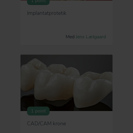
1 point
Implantatprotetik
Med
Jens Lætgaard
1 point
CAD/CAM krone