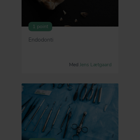
1 point
Endodonti
Med
Jens Lætgaard