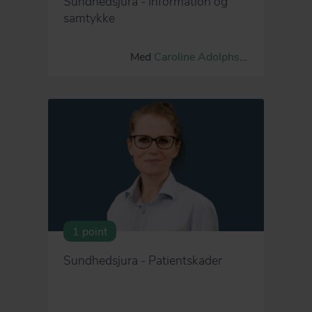
Sundhedsjura - Information og
samtykke
Med
Caroline Adolphsen
1 point
Sundhedsjura - Patientskader