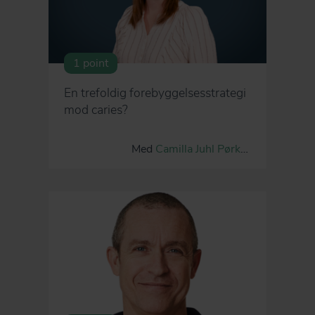
1 point
En trefoldig forebyggelsesstrategi
mod caries?
Med
Camilla Juhl Pørksen