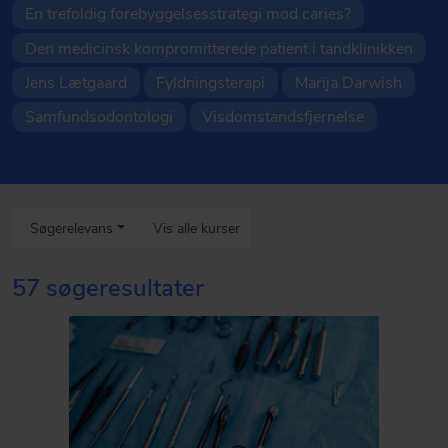
En trefoldig forebyggelsesstrategi mod caries?
Den medicinsk kompromitterede patient i tandklinikken
Jens Lætgaard
Fyldningsterapi
Marija Darwish
Samfundsodontologi
Visdomstandsfjernelse
Søgerelevans
Vis alle kurser
57 søgeresultater