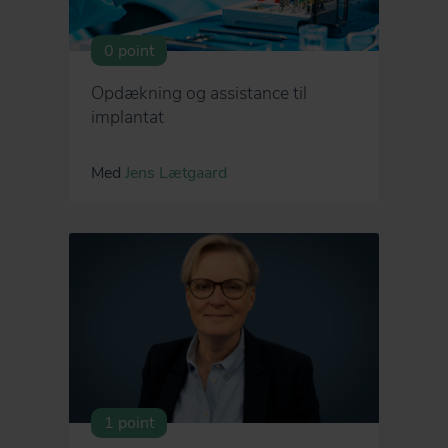
0 point
Opdækning og assistance til
implantat
Med
Jens Lætgaard
1 point