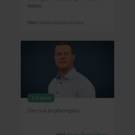
ledere
Med
Natalia Rogaczewska
1.5 point
Den nye bogføringslov
Med
Jesper Præst Olsen