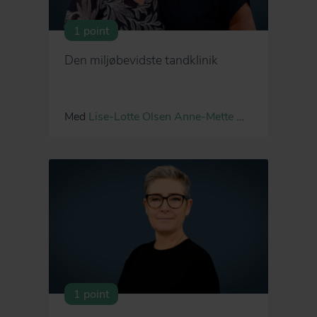
1 point
Den miljøbevidste tandklinik
Med
Lise-Lotte Olsen
Anne-Mette Mathisen
1 point