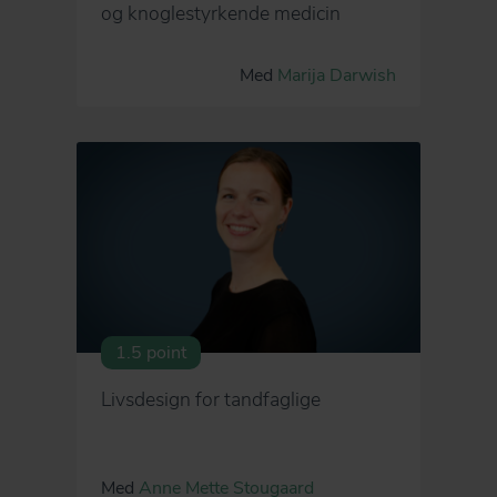
og knoglestyrkende medicin
Med
Marija Darwish
1.5 point
Livsdesign for tandfaglige
Med
Anne Mette Stougaard