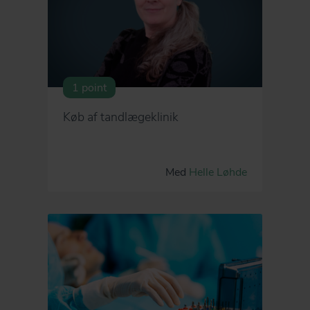
1 point
Køb af tandlægeklinik
Med
Helle Løhde