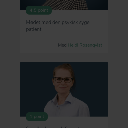
4.5 point
Mødet med den psykisk syge
patient
Med
Heidi Rosenqvist
1 point