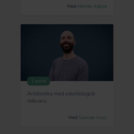
Med
Merete Aaboe
1 point
Antibiotika med odontologisk
relevans
Med
Samuel Azuz