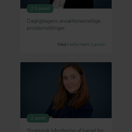
2.5 point
Dagligdagens ansættelsesretlige
problemstillinger
Med
Helle Nøhr Larsen
2 point
Strategisk håndtering af barsel for