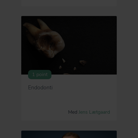
1 point
Endodonti
Med
Jens Lætgaard