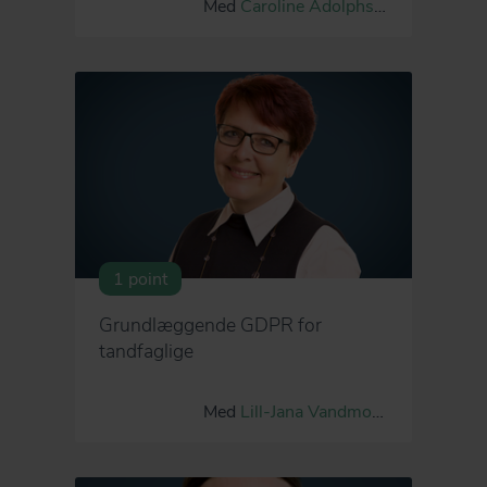
Med
Caroline Adolphsen
1 point
Grundlæggende GDPR for
tandfaglige
Med
Lill-Jana Vandmose Larsen