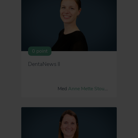
0 point
DentaNews II
Med
Anne Mette Stougaard